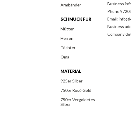
Business inf
Armbänder
Phone 97205
Email: info@
SCHMUCK FÜR
Business addr
Mütter
Company det
Herren
Töchter
Oma
MATERIAL
925er Silber
750er Rosé Gold
750er Vergoldetes
Silber