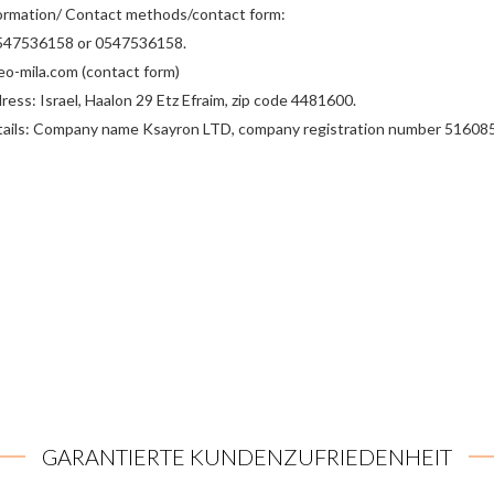
ormation/ Contact methods/contact form:
47536158 or 0547536158.
leo-mila.com (contact form)
ess: Israel, Haalon 29 Etz Efraim, zip code 4481600.
ails: Company name Ksayron LTD, company registration number 51608
GARANTIERTE KUNDENZUFRIEDENHEIT