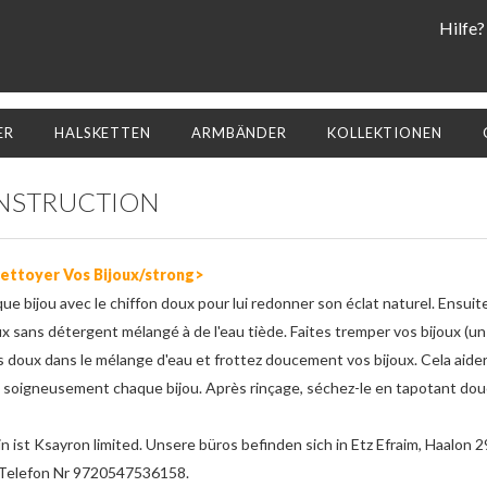
Hilfe?
ER
HALSKETTEN
ARMBÄNDER
KOLLEKTIONEN
INSTRUCTION
ttoyer Vos Bijoux/strong>
e bijou avec le chiffon doux pour lui redonner son éclat naturel. Ensuit
 sans détergent mélangé à de l'eau tiède. Faites tremper vos bijoux (un b
ls doux dans le mélange d'eau et frottez doucement vos bijoux. Cela ai
z soigneusement chaque bijou. Après rinçage, séchez-le en tapotant dou
in ist Ksayron limited. Unsere büros befinden sich in Etz Efraim, Haalon 2
Telefon Nr 9720547536158.