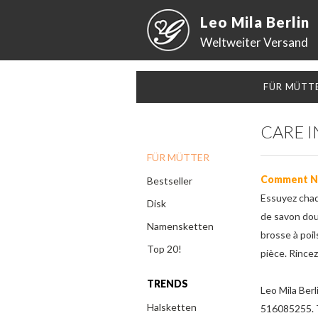
Leo Mila Berlin
Weltweiter Versand
FÜR MÜTT
CARE 
FÜR MÜTTER
Comment Ne
Bestseller
Essuyez chaqu
Disk
de savon doux
Namensketten
brosse à poi
Top 20!
pièce. Rince
TRENDS
Leo Mila Berl
Halsketten
516085255. 