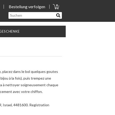
0
Bestellung verfolgen
GESCHENKE
e, placez dans le bol quelques goutes
ijou à la fois), puis trempez une
dera à nettoyer soigneusement chaque
cement avec votre chiffon.
9, Israel, 4481600. Registration