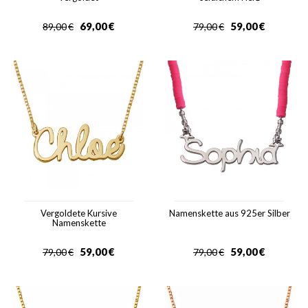
69,00
€
59,00
€
89,00
€
79,00
€
Vergoldete Kursive
Namenskette aus 925er Silber
Namenskette
59,00
€
59,00
€
79,00
€
79,00
€