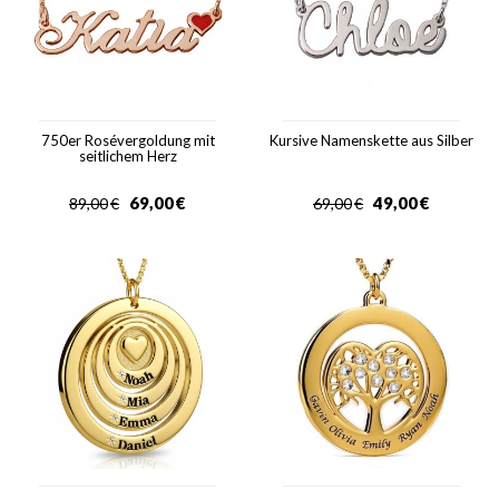
750er Rosévergoldung mit
Kursive Namenskette aus Silber
seitlichem Herz
69,00
€
49,00
€
89,00
€
69,00
€