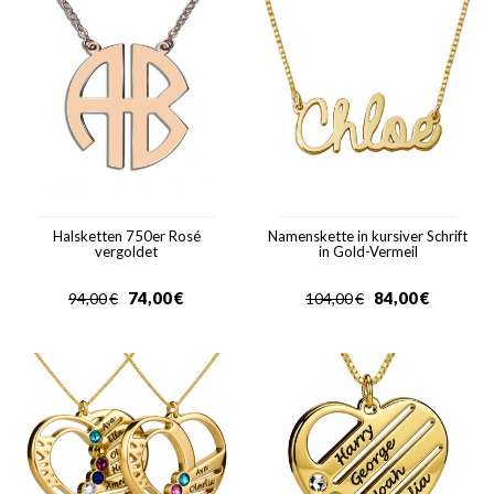
Halsketten 750er Rosé
Namenskette in kursiver Schrift
vergoldet
in Gold-Vermeil
74,00
€
84,00
€
94,00
€
104,00
€