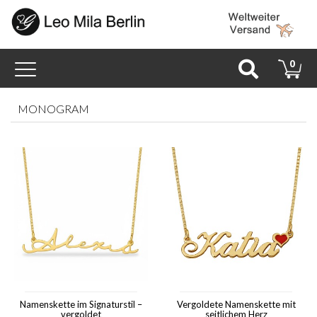
Toggle
0
navigation
MONOGRAM
Namenskette im Signaturstil –
Vergoldete Namenskette mit
vergoldet
seitlichem Herz