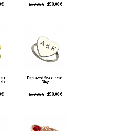
0
€
150,00
€
150,00
€
art
Engraved Sweetheart
ials
Ring
0
€
150,00
€
150,00
€