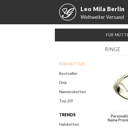
Leo Mila Berlin
Weltweiter Versand
FÜR MÜTT
RINGE
FÜR MÜTTER
Bestseller
Disk
Namensketten
Top 20!
TRENDS
Personali
Name Promi
Halsketten