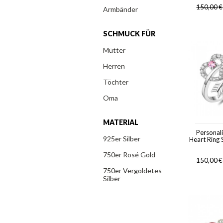
150,00
€
Armbänder
SCHMUCK FÜR
Mütter
Herren
Töchter
Oma
MATERIAL
Personal
925er Silber
Heart Ring S
750er Rosé Gold
150,00
€
750er Vergoldetes
Silber