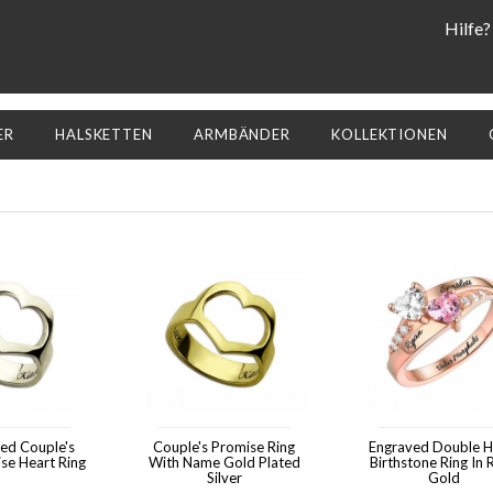
Hilfe?
ER
HALSKETTEN
ARMBÄNDER
KOLLEKTIONEN
zed Couple's
Couple's Promise Ring
Engraved Double H
se Heart Ring
With Name Gold Plated
Birthstone Ring In
Silver
Gold