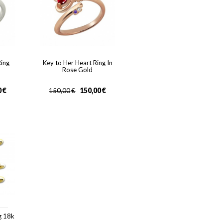
Ring
Key to Her Heart Ring In
Rose Gold
0
€
150,00
€
150,00
€
ng 18k