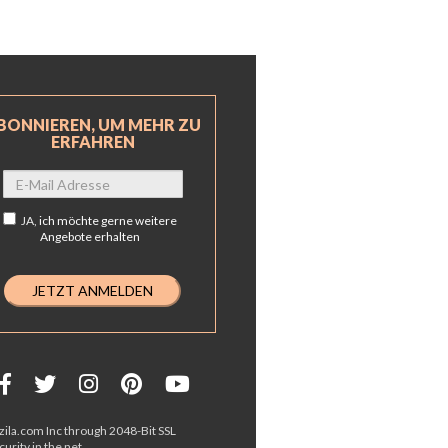
BONNIEREN, UM MEHR ZU
ERFAHREN
JA,
ich möchte gerne weitere
Angebote erhalten
ila.com Inc through 2048-Bit SSL
urity in the net.