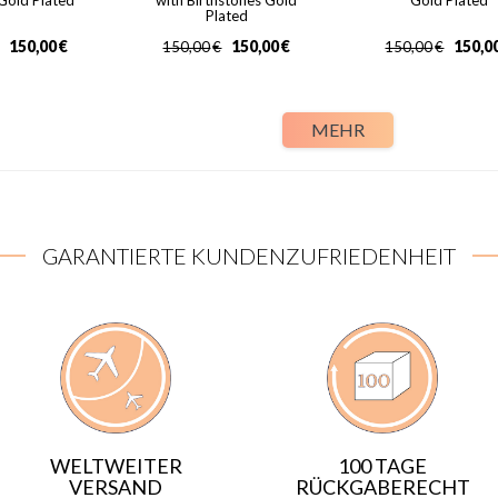
Gold Plated
with Birthstones Gold
Gold Plated
Plated
150,00
€
150,00
€
150,0
150,00
€
150,00
€
MEHR
GARANTIERTE KUNDENZUFRIEDENHEIT
WELTWEITER
100 TAGE
VERSAND
RÜCKGABERECHT