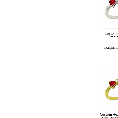
Custom 
Sterli
150,00
€
Custom Hea