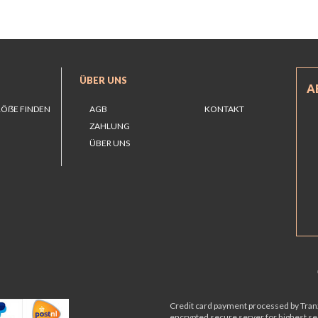
ÜBER UNS
A
RÖẞE FINDEN
AGB
KONTAKT
ZAHLUNG
ÜBER UNS
Credit card payment processed by Tranz
encrypted secure server for highest sec