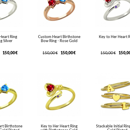
Heart Ring
Custom Heart Birthstone
Key to Her Heart 
ng Silver
Bow Ring - Rose Gold
150,00
€
150,00
€
150,0
150,00
€
150,00
€
rt Birthstone
Key to Her Heart Ring
Stackable Initial Ri