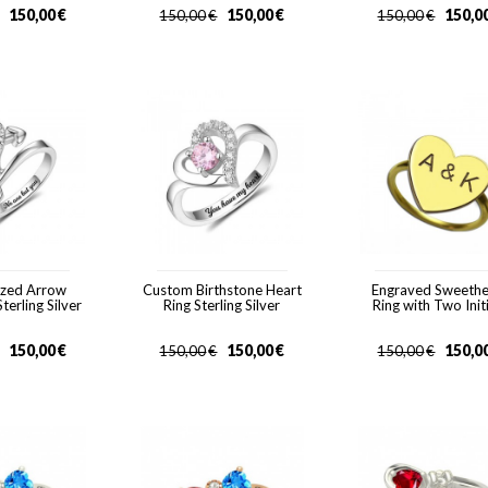
150,00
€
150,00
€
150,0
150,00
€
150,00
€
ized Arrow
Custom Birthstone Heart
Engraved Sweethe
terling Silver
Ring Sterling Silver
Ring with Two Init
150,00
€
150,00
€
150,0
150,00
€
150,00
€