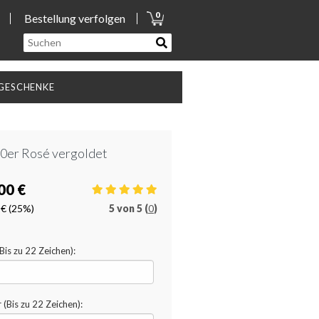
0
Bestellung verfolgen
GESCHENKE
50er Rosé vergoldet
00 €
 €
(25%)
5
von
5 (
0
)
Bis zu 22 Zeichen):
(Bis zu 22 Zeichen):