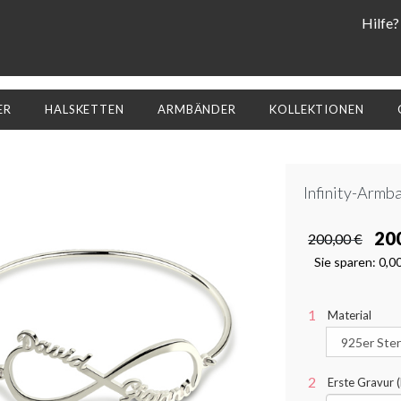
Hilfe?
ER
HALSKETTEN
ARMBÄNDER
KOLLEKTIONEN
Infinity-Armb
20
200,00 €
Sie sparen:
0,0
Material
Erste Gravur (