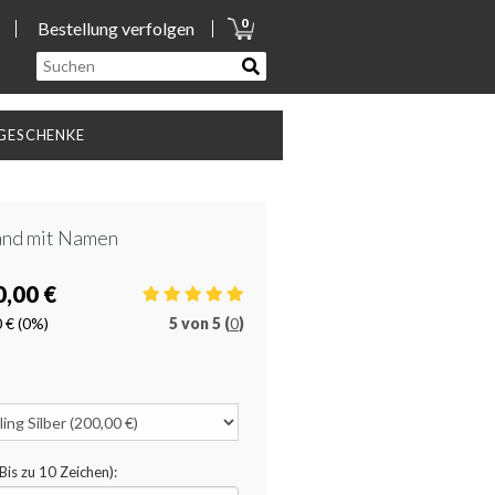
0
Bestellung verfolgen
GESCHENKE
and mit Namen
0,00 €
0 €
(0%)
5
von
5 (
0
)
Bis zu 10 Zeichen):