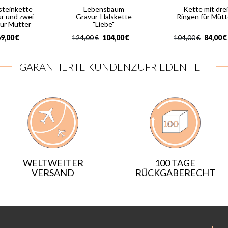
steinkette
Lebensbaum
Kette mit drei
ur und zwei
Gravur-Halskette
Ringen für Mütt
für Mütter
"Liebe"
9,00
€
104,00
€
84,00
€
124,00
€
104,00
€
GARANTIERTE KUNDENZUFRIEDENHEIT
WELTWEITER
100 TAGE
VERSAND
RÜCKGABERECHT