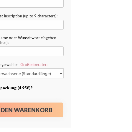
et Inscription
(up to 9 characters)
:
name oder Wunschwort eingeben
chen):
änge wählen
Größenberater:
packung (4.95€)?
N DEN WARENKORB