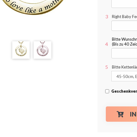
Right Baby Fe
Bitte Wunsch
(Bis zu 40 Zei
Bitte Kettenl
Geschenkver
I