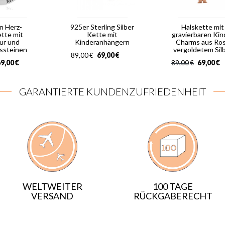
in Herz-
925er Sterling Silber
Halskette mit
ette mit
Kette mit
gravierbaren Kin
ur und
Kinderanhängern
Charms aus Ro
ssteinen
vergoldetem Sil
69,00
€
89,00
€
9,00
€
69,00
€
89,00
€
GARANTIERTE KUNDENZUFRIEDENHEIT
WELTWEITER
100 TAGE
VERSAND
RÜCKGABERECHT