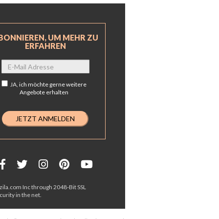
BONNIEREN, UM MEHR ZU
ERFAHREN
JA,
ich möchte gerne weitere
Angebote erhalten
ila.com Inc through 2048-Bit SSL
urity in the net.