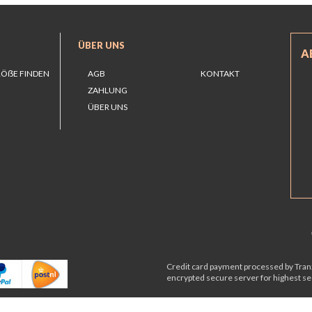
ÜBER UNS
A
RÖẞE FINDEN
AGB
KONTAKT
ZAHLUNG
ÜBER UNS
Credit card payment processed by Tranz
encrypted secure server for highest sec