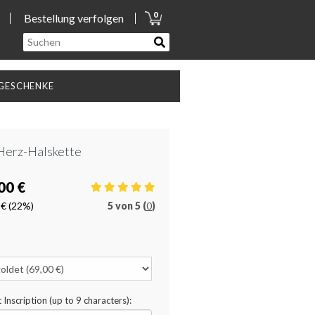
0
Bestellung verfolgen
GESCHENKE
Herz-Halskette
00 €
 €
(22%)
5
von
5 (
0
)
 Inscription (up to 9 characters):