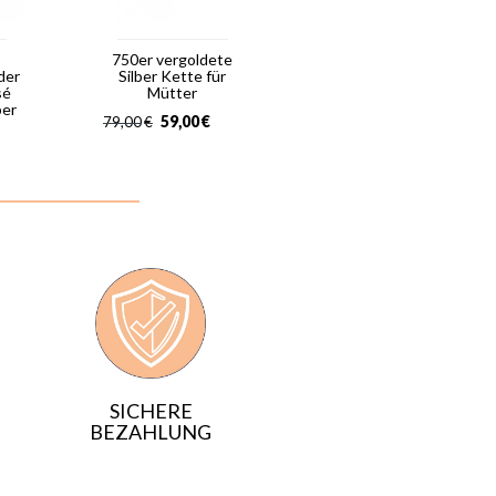
750er vergoldete
der
Silber Kette für
sé
Mütter
ber
59,00
€
79,00
€
SICHERE
BEZAHLUNG