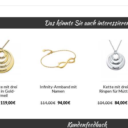
Das könnte Sie auch interessiere
e mit drei
Infinity-Armband mit
Kette mit drei
 in Gold-
Namen
Ringen für Mütt
rmeil
119,00
€
94,00
€
84,00
€
114,00
€
104,00
€
Kundenfeedback