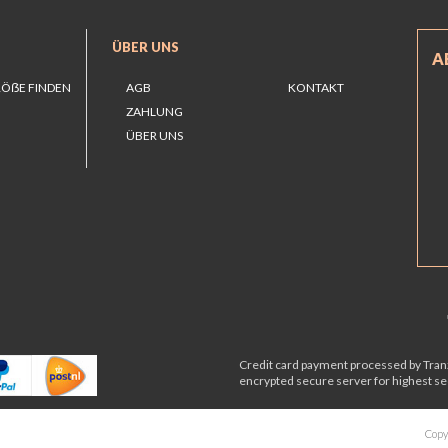
ÜBER UNS
A
RÖẞE FINDEN
AGB
KONTAKT
ZAHLUNG
ÜBER UNS
Credit card payment processed by Tranz
encrypted secure server for highest sec
Copy