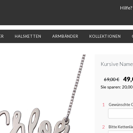
Hilfe?
ER
HALSKETTEN
ARMBÄNDER
KOLLEKTIONEN
Kursive Namen
49,
69,00 €
Sie sparen:
20,00
Gewünschte Gr
Bitte Kettenl