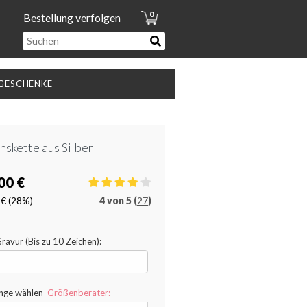
0
Bestellung verfolgen
GESCHENKE
skette aus Silber
00 €
 €
(28%)
4
von
5 (
27
)
avur (Bis zu 10 Zeichen):
änge wählen
Größenberater: