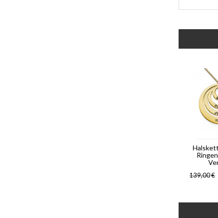
Halskett
Ringen
Ve
139,00
€