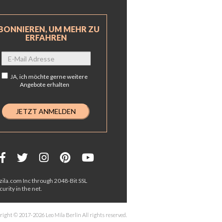
BONNIEREN, UM MEHR ZU
ERFAHREN
JA,
ich möchte gerne weitere
Angebote erhalten
ila.com Inc through 2048-Bit SSL
urity in the net.
right © 2017-2026 Leo Mila Berlin All rights reserved.