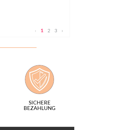
‹
1
2
3
›
SICHERE
BEZAHLUNG