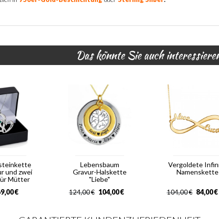
Das könnte Sie auch interessiere
steinkette
Lebensbaum
Vergoldete Infin
ur und zwei
Gravur-Halskette
Namenskette
für Mütter
"Liebe"
9,00
€
104,00
€
84,00
€
124,00
€
104,00
€