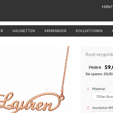
Hilfe?
ER
HALSKETTEN
ARMBÄNDER
KOLLEKTIONEN
Rosé vergolde
59,
79,00 €
Sie sparen:
20,00
Material:
Inscription (