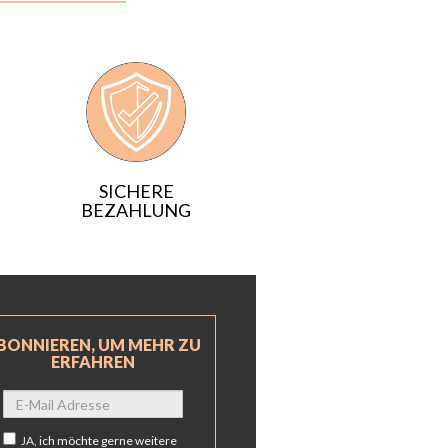
SICHERE
BEZAHLUNG
BONNIEREN, UM MEHR ZU
ERFAHREN
JA,
ich möchte gerne weitere