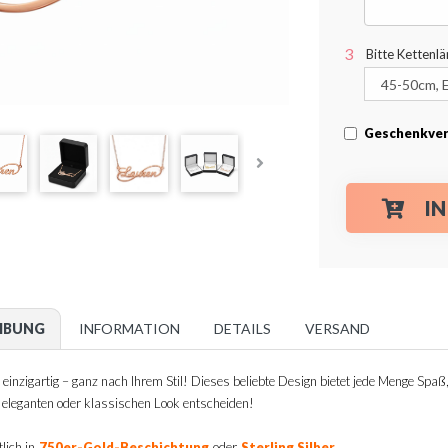
Bitte Kettenl
Geschenkver
I
IBUNG
INFORMATION
DETAILS
VERSAND
einzigartig – ganz nach Ihrem Stil! Dieses beliebte Design bietet jede Menge Spaß, 
, eleganten oder klassischen Look entscheiden!
.
lich in
750er-Gold-Beschichtung
oder
Sterling Silber