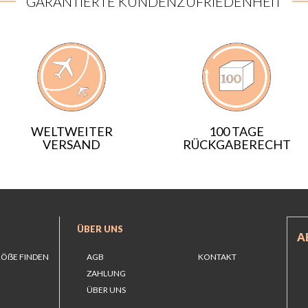
GARANTIERTE KUNDENZUFRIEDENHEIT
WELTWEITER
100 TAGE
VERSAND
RÜCKGABERECHT
ÜBER UNS
A
RÖẞE FINDEN
AGB
KONTAKT
ZAHLUNG
ÜBER UNS