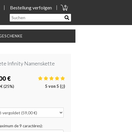
0
Bestellung verfolgen
GESCHENKE
te Infinity Namenskette
00 €
 €
(25%)
5
von
5 (
0
)
Maximum de 9 caractères):